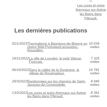
Les cures et soins
thermaux sur Avène
les Bains dans
l'Hérault.
Les dernières publications
02/1/2023
Thermalisme à Bagnères-de-Bigorre en
10 034
région Midi-Pyrénées/Languedoc-
visites
Roussillon.
19/11/2022
La ville de Lourdes, le petit Vatican
7 325
Français.
visites
06/10/2022
Dans la vallée de la Dordogne, le
19 781
village de Rocamadour.
visites
29/3/2022
Randonnées sur les chemins de Saint-
8 945
Jacques-de-Compostelle.
visites
13/2/2022
Les cures et soins thermaux sur Avène
8 391
les Bains dans l'Hérault.
visites