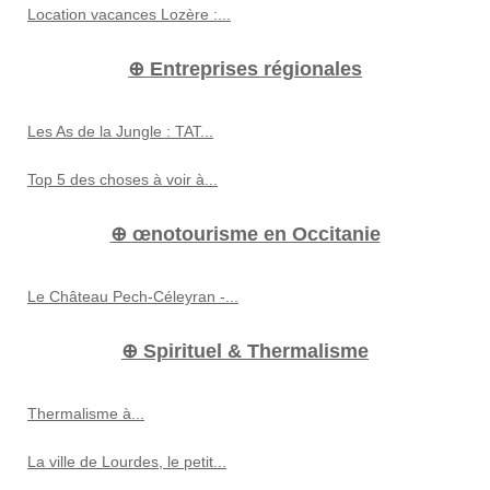
Location vacances Lozère :...
⊕ Entreprises régionales
Les As de la Jungle : TAT...
Top 5 des choses à voir à...
⊕ œnotourisme en Occitanie
Le Château Pech-Céleyran -...
⊕ Spirituel & Thermalisme
Thermalisme à...
La ville de Lourdes, le petit...