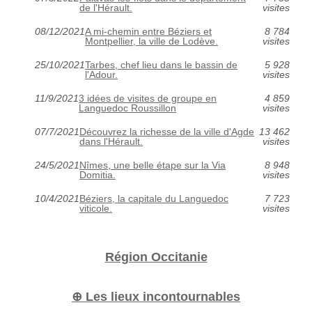
de l'Hérault.
visites
08/12/2021
A mi-chemin entre Béziers et
8 784
Montpellier, la ville de Lodève.
visites
25/10/2021
Tarbes, chef lieu dans le bassin de
5 928
l'Adour.
visites
11/9/2021
3 idées de visites de groupe en
4 859
Languedoc Roussillon
visites
07/7/2021
Découvrez la richesse de la ville d'Agde
13 462
dans l'Hérault.
visites
24/5/2021
Nîmes, une belle étape sur la Via
8 948
Domitia.
visites
10/4/2021
Béziers, la capitale du Languedoc
7 723
viticole.
visites
Région Occitanie
⊕ Les lieux incontournables