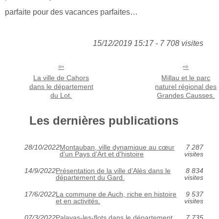
parfaite pour des vacances parfaites…
15/12/2019 15:17 - 7 708 visites
La ville de Cahors
Millau et le parc
dans le département
naturel régional des
du Lot.
Grandes Causses.
Les dernières publications
28/10/2022
Montauban, ville dynamique au cœur
7 287
d'un Pays d'Art et d'histoire
visites
14/9/2022
Présentation de la ville d’Alès dans le
8 834
département du Gard.
visites
17/6/2022
La commune de Auch, riche en histoire
9 537
et en activités.
visites
07/3/2022
Palavas-les-flots dans le département
7 735